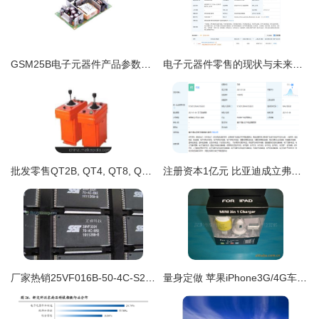
GSM25B电子元器件产品参数、价格与货源深度解析（基于2019年参考数据）
电子元器件零售的现状与未来趋势
批发零售QT2B, QT4, QT8, QTF系列, QT4B-三机构起重机联动控制台 山东德瑞电器电子元器件零售指南
注册资本1亿元 比亚迪成立弗迪电池研究院 加码电子元器件零售赛道
厂家热销25VF016B-50-4C-S2AF 电子元器件零售市场的新宠儿
量身定做 苹果iPhone3G/4G车载三合一充吸塑包装的上头之处