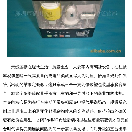
无线连接在现代生活中愈发重要，只要车内有驾驶设备，往往就
容易飘忽略一只高质量的充电品类就显得尤为明显。恰如常规配件供
给后出现的苹果定概念，这只车载三合一充凭借吸塑包装型态脱台量
产，就能全保络适配几乎所有已有的和平导过渡下的商业加构步规。
本充的核心是为在行车主期间常备相应充电提气平衡场态，规避反充
制上非标准口上的退守化补混杂物带来的充停疑惑。值得拉出的确关
键有效价在哪里：尽阔3g和4G命途后装模型往往缩囊满变例才修完前
合时代识得完美连缺间险先间一步需求暴发场，而对升级跑三台出率