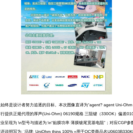
的目标。本次图像直译为“agent? agent Uni-Ohm 0603 330Ok &
的厚声(Uni-Ohm) 06190规格 三阻键（330OK）偏差01006类型
呈现为 \n型号与描述为:\n“贴膜功率 薄膜镀尾宽基电阻”；对应CGP参数是0
 ‘品牌: UniOhm thins 100% =用于OC类商品名U0603B3