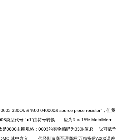
 %00 040000& source piece resistor”，但我
代号 “∎1”由符号转换——应为R ∝ 15% MatalMerr
800主圈规格：0603的实物编码为330k值,R ==\\:可赋予
30KDMC:其中含义 ——代经制造商至理商标‘万精密后A000误差