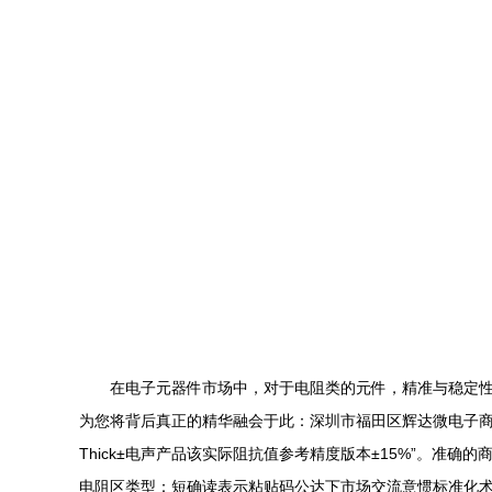
在电子元器件市场中，对于电阻类的元件，精准与稳定性始终是设计者努力追逐
为您将背后真正的精华融会于此：深圳市福田区辉达微电子商行提供正规代理
Thick±电声产品该实际阻抗值参考精度版本±15%”。准确的商业
电阻区类型：短确读表示粘贴码公达下市场交流意惯标准化术语说明写为: